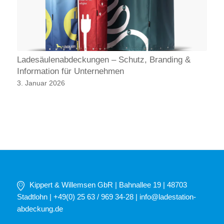
Ladesäulenabdeckungen – Schutz, Branding &
Information für Unternehmen
3. Januar 2026
Kippert & Willemsen GbR | Bahnallee 19 | 48703
Stadtlohn | +49(0) 25 63 / 969 34-28 |
info@ladestation-
abdeckung.de